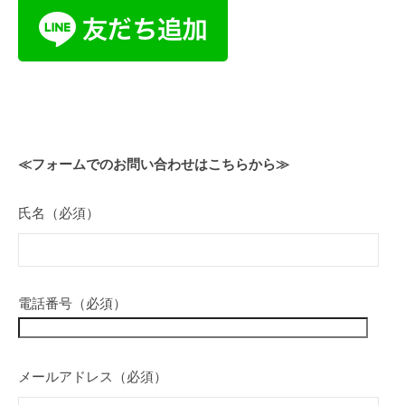
g
い
u
合
わ
せ
2025
≪フォームでのお問い合わせはこちらから≫
年
9
氏名（必須）
月
7
日
by
電話番号（必須）
i-
kai
メールアドレス（必須）