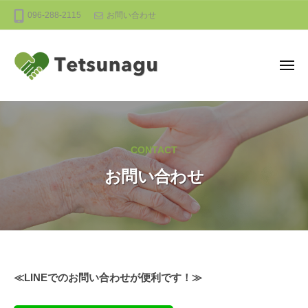
株
ー
コ
096-288-2115
お問い合わせ
式
ン
会
テ
社
ン
T
メ
ニ
e
ツ
ュ
株
t
熊
へ
ー
s
式
本
ス
u
の
会
キ
n
CONTACT
介
社
ッ
a
護
お問い合わせ
T
プ
g
の
e
u
未
t
来
s
を
u
支
n
え
お
≪LINEでのお問い合わせが便利です！≫
る
a
問